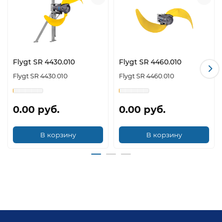
СРЕДЫ
ДИАМЕТР
1.4-2.5 м
ПРОПЕЛЛЕРА
Flygt SR 4430.010
Flygt SR 4460.010
Flygt SR 4430.010
Flygt SR 4460.010
СКОРОСТЬ
17-69
ВРАЩЕНИЯ
об/мин
ПРОПЕЛЛЕРА
0.00 руб.
0.00 руб.
В корзину
В корзину
ТИП
аси
ЭЛЕКТРОДВИГАТЕЛЯ
кор
КЛАСС
ЭНЕРГОЭФФЕКТИВНОСТИ