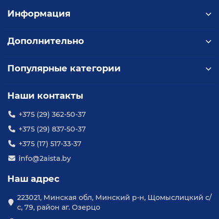
КЛАСС
H
Информация
ИЗОЛЯЦИИ
Дополнительно
0.9 - 2.3
МОЩНОСТЬ
кВт
Популярные категории
Наши контакты
НАПРЯЖЕНИЕ
380 В
+375 (29) 362-50-37
+375 (29) 837-50-37
СТЕПЕНЬ
IP68
ЗАЩИТЫ
+375 (17) 517-33-37
info@2aista.by
ЧАСТОТА
Наш адрес
50 Гц
СЕТИ
223021, Минская обл, Минский р-н, Щомыслицкий с/
с, 79, район аг. Озерцо