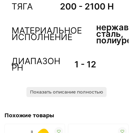
ТЯГА
200 - 2100 Н
нержав
МАТЕРИАЛЬНОЕ
сталь,
ИСПОЛНЕНИЕ
полиуре
ДИАПАЗОН
1 - 12
PH
МАКСИМАЛЬНАЯ
1100
Показать описание полностью
ПЛОТНОСТЬ
кг/
СРЕДЫ
м?
Похожие товары
МАКСИМАЛЬНАЯ
ТЕМПЕРАТУРА
40 ?