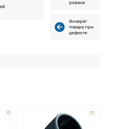
рована
ней
й
Возврат
товара при
дефекте