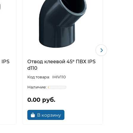
 IPS
Отвод клеевой 45° ПВХ IPS
Отвод к
d110
d140
IHIV110
0.00 руб.
0.00 р
В корзину
В к