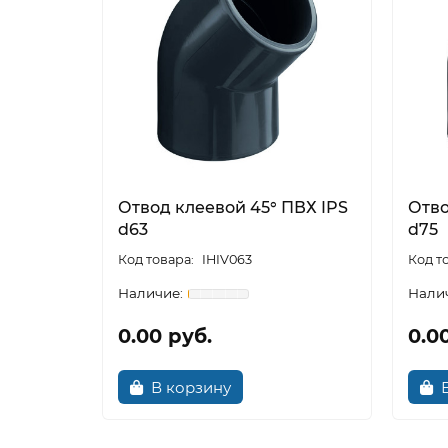
Отвод клеевой 45° ПВХ IPS
Отво
d63
d75
IHIV063
0.00 руб.
0.0
В корзину