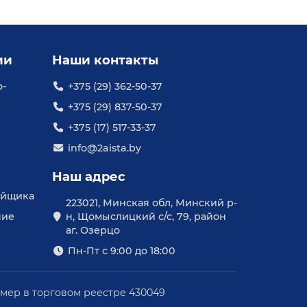
ии
Наши контакты
о-
+375 (29) 362-50-37
+375 (29) 837-50-37
+375 (17) 517-33-37
info@2aista.by
Наш адрес
уйщика
223021, Минская обл, Минский р-
ние
н, Щомыслицкий с/с, 79, район
аг. Озерцо
Пн-Пт с 9:00 до 18:00
омер в торговом реестре 430049