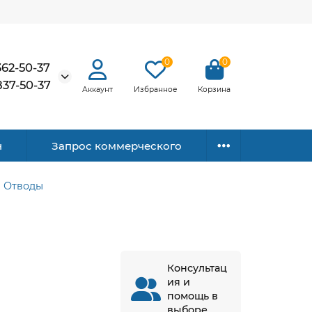
0
0
362-50-37
837-50-37
Аккаунт
Избранное
Корзина
н
Запрос коммерческого
Отводы
Консультац
ия и
помощь в
выборе