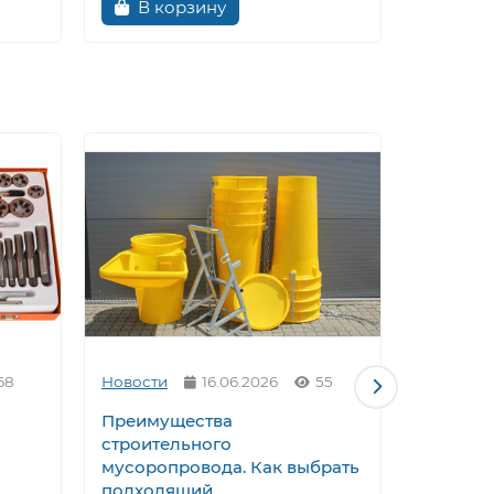
В корзину
В к
68
Новости
16.06.2026
55
Новости
Преимущества
Виды на
строительного
оборуд
мусоропровода. Как выбрать
Какие б
подходящий