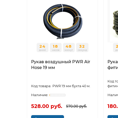
24
18
48
31
дней
часов
минут
секунд
д
Рукав воздушный PWR Air
Рука
Hose 19 мм
фит
PWR 19 мм бухта 40 м.
фити
528.00 руб.
180
570.00 руб.