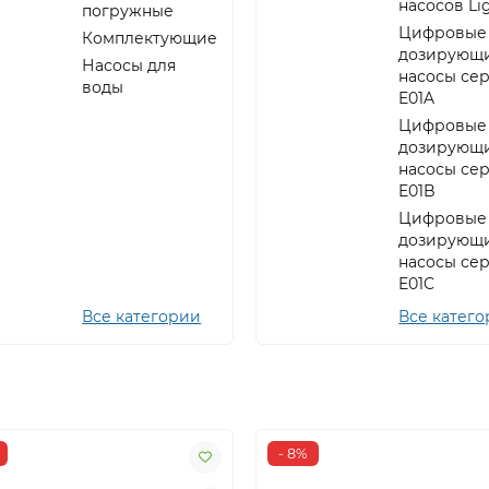
насосов Li
погружные
Цифровые
Комплектующие
дозирующ
Насосы для
насосы се
воды
E01A
Цифровые
дозирующ
насосы се
E01B
Цифровые
дозирующ
насосы се
E01C
Все категории
Все катег
- 8%