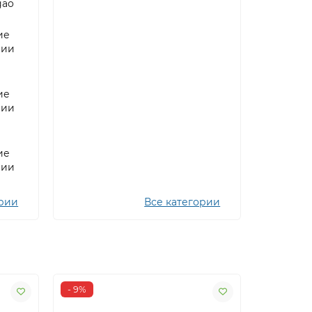
gao
ие
рии
ие
рии
ие
рии
ории
Все категории
- 9%
- 5%