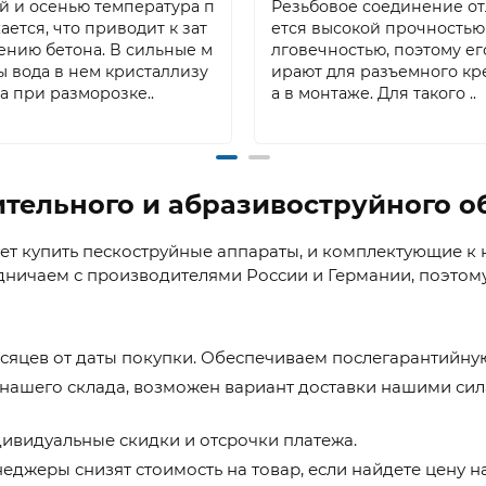
й и осенью температура п
Резьбовое соединение о
ется, что приводит к зат
ется высокой прочностью
ению бетона. В сильные м
лговечностью, поэтому ег
ы вода в нем кристаллизу
ирают для разъемного к
 а при разморозке..
а в монтаже. Для такого ..
ительного и абразивоструйного 
купить пескоструйные аппараты, и комплектующие к ни
ничаем с производителями России и Германии, поэтому 
есяцев от даты покупки. Обеспечиваем послегарантийну
нашего склада, возможен вариант доставки нашими сила
ивидуальные скидки и отсрочки платежа.
неджеры снизят стоимость на товар, если найдете цену н