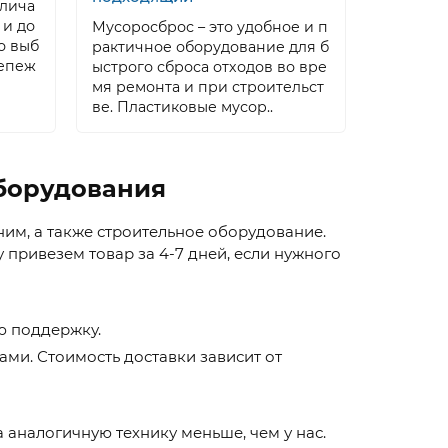
насосно
тлича
ает окол
 и до
Мусоросброс – это удобное и п
насосов,
о выб
рактичное оборудование для б
в быту, 
репеж
ыстрого сброса отходов во вре
мя ремонта и при строительст
ве. Пластиковые мусор..
оборудования
м, а также строительное оборудование.
привезем товар за 4-7 дней, если нужного
ю поддержку.
ми. Стоимость доставки зависит от
а аналогичную технику меньше, чем у нас.