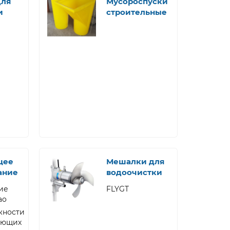
для
Мусороспуски
и
строительные
щее
Мешалки для
ание
водоочистки
ие
FLYGT
ao
жности
ующих