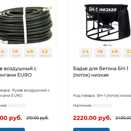
24
18
48
31
24
18
48
3
ней
часов
минут
секунд
дней
часов
минут
сек
в воздушный с
Бадья для бетона БН-1
ингами EURO
(лоток) низкая
Рукав воздушный с
нгами EURO
БН-1 (лоток) низк
.00 руб.
2220.00 руб.
210.00 руб.
2400.00