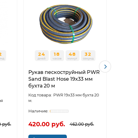
1
24
18
48
31
24
унд
дней
часов
минут
секунд
дней
Рукав пескоструйный PWR
Бадья д
Sand Blast Hose 19x33 мм
(лоток)
бухта 20 м
PWR 19x33 мм бухта 20
ая
м.
420.00 руб.
1560.0
 руб.
462.00 руб.