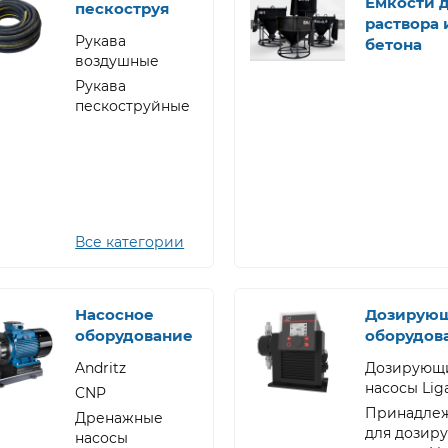
Емкости 
пескоструя
раствора 
Рукава
бетона
воздушные
Рукава
пескоструйные
Все категории
Насосное
Дозирую
оборудование
оборудов
Andritz
Дозирующ
насосы Lig
CNP
Принадле
Дренажные
для дозир
насосы