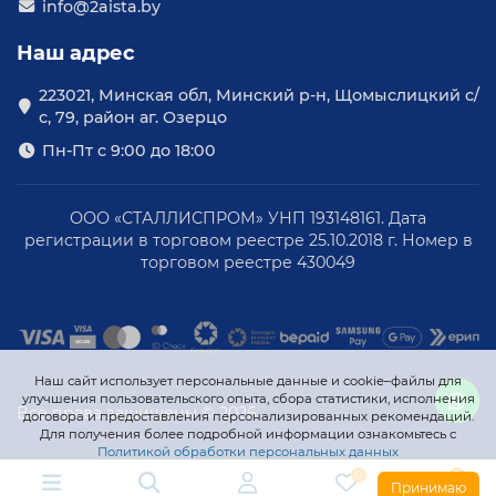
конденсационные модели, безотказно работают
info@2aista.by
в широком диапазоне температур до -30оС.
Адсорбционной осушитель воздуха
Наш адрес
рекомендуется купить в первую очередь для
тех помещений, в которых допустимые нормы
223021, Минская обл, Минский р-н, Щомыслицкий с/
с, 79, район аг. Озерцо
влажности и скопления паров превышены на
10-70%.
Пн-Пт с 9:00 до 18:00
Если Вы хотите недорого приобрести мощный
адсорбционный осушитель по цене
производителя, обращайтесь! Большой выбор,
ООО «СТАЛЛИСПРОМ» УНП 193148161. Дата
профессиональная ответственность и
регистрации в торговом реестре 25.10.2018 г. Номер в
торговом реестре 430049
надежность во всех аспектах сотрудничества –
преимущества компании 2AISTA.
Наш сайт использует персональные данные и cookie–файлы для
улучшения пользовательского опыта, сбора статистики, исполнения
Все права защищены © 2026
договора и предоставления персонализированных рекомендаций.
Для получения более подробной информации ознакомьтесь с
Политикой обработки персональных данных
0
0
Принимаю