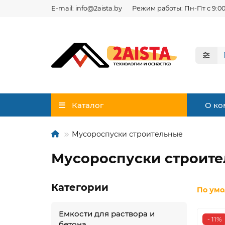
E-mail: info@2aista.by
Режим работы: Пн-Пт с 9:00
Каталог
О ко
Мусороспуски строительные
Мусороспуски строит
Категории
По ум
Емкости для раствора и
- 11%
бетона