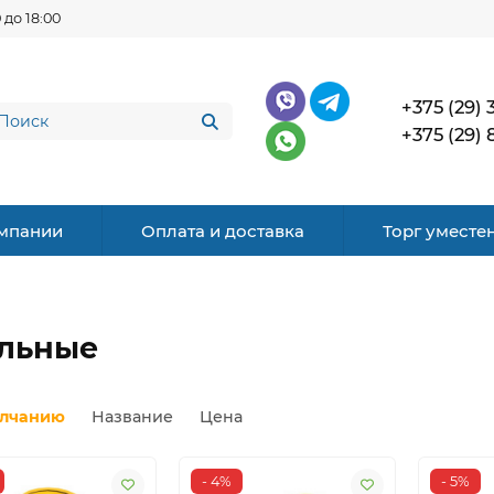
 до 18:00
+375 (29) 
+375 (29) 
мпании
Оплата и доставка
Торг уместе
ельные
олчанию
Название
Цена
- 4%
- 5%