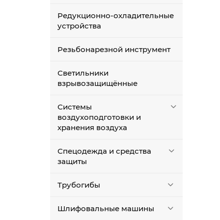
Редукционно-охладительные
устройства
Мус
Резьбонарезной инструмент
хом
зак
Светильники
Свя
взрывозащищённые
про
Системы
воздухоподготовки и
хранения воздуха
Спецодежда и средства
защиты
Трубогибы
Пок
пре
Шлифовальные машины
мен