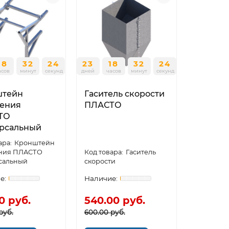
18
32
24
23
18
32
24
асов
минут
секунд
дней
часов
минут
секунд
штейн
Гаситель скорости
ения
ПЛАСТО
ТО
рсальный
Кронштейн
ния ПЛАСТО
Гаситель
сальный
скорости
0 руб.
540.00 руб.
руб.
600.00 руб.