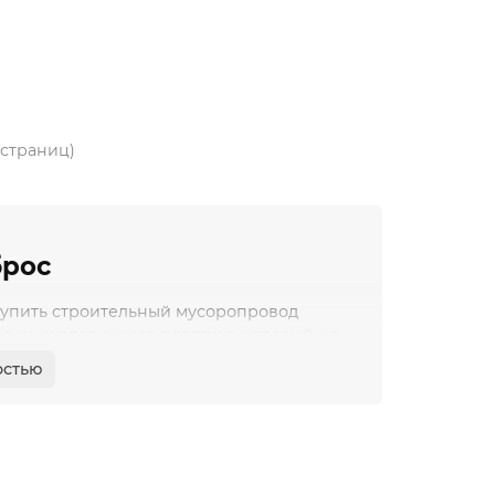
1 страниц)
брос
 купить строительный мусоропровод
 из экологичного пластика, который не
 высоких температурах. На весь товар
остью
ации качества.
езопасного сброса мусора с высоты