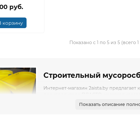
.00 руб.
В корзину
Показано с 1 по 5 из 5 (всего 
Строительный мусорос
Интернет-магазин 2aista.by предлагает
производителя ПЛАСТО: изготавливается
выделяет вредных веществ при низких и
Показать описание полн
есть сертификаты соответствия и деклар
Для функционирования конструкции и б
ны:
звенья,
горловины,