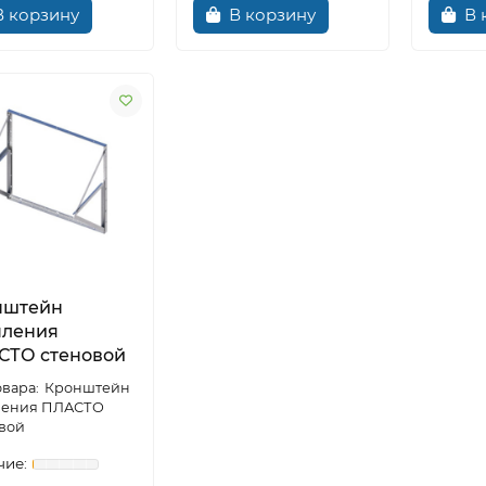
В корзину
В корзину
В 
нштейн
пления
СТО стеновой
Кронштейн
ления ПЛАСТО
вой