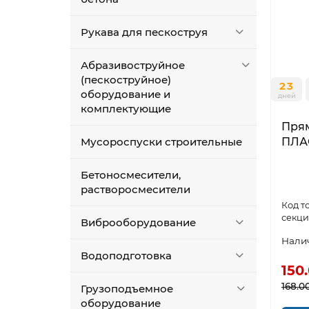
Рукава для пескоструя
Абразивоструйное
(пескоструйное)
23
оборудование и
дней
комплектующие
Пря
ПЛА
Мусороспуски строительные
Бетоносмесители,
растворосмесители
секц
Виброоборудование
Водоподготовка
150
168.0
Грузоподъемное
оборудование