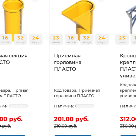
18
32
24
23
18
32
24
23
часов
минут
секунд
дней
часов
минут
секунд
дней
ч
мая секция
Приемная
Крон
СТО
горловина
крепл
ПЛАСТО
ПЛАС
униве
Прямая
Приемная
крепле
ия ПЛАСТО
горловина ПЛАСТО
универ
.00 руб.
201.00 руб.
312.0
0 руб.
210.00 руб.
330.00 