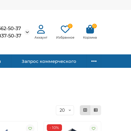
0
0
362-50-37
837-50-37
Аккаунт
Избранное
Корзина
н
Запрос коммерческого
- 10%