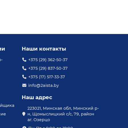
ии
Наши контакты
о-
+375 (29) 362-50-37
+375 (29) 837-50-37
+375 (17) 517-33-37
info@2aista.by
Наш адрес
уйщика
223021, Минская обл, Минский р-
ние
н, Щомыслицкий с/с, 79, район
аг. Озерцо