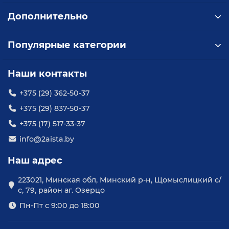
КЛАСС
H
Дополнительно
ИЗОЛЯЦИИ
Популярные категории
5.7 - 7.5
МОЩНОСТЬ
кВт
Наши контакты
+375 (29) 362-50-37
НАПРЯЖЕНИЕ
380 В
+375 (29) 837-50-37
+375 (17) 517-33-37
СТЕПЕНЬ
info@2aista.by
IP68
ЗАЩИТЫ
Наш адрес
223021, Минская обл, Минский р-н, Щомыслицкий с/
ЧАСТОТА
50 Гц
с, 79, район аг. Озерцо
СЕТИ
Пн-Пт с 9:00 до 18:00