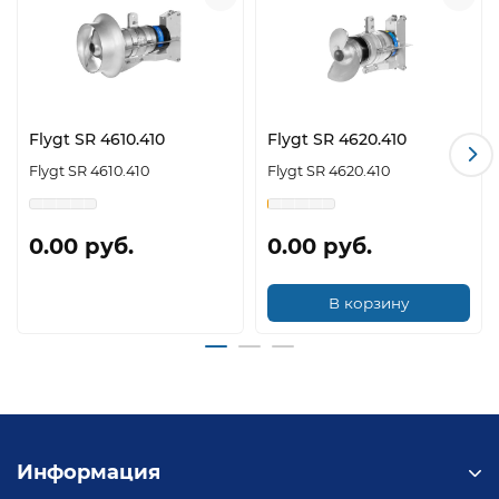
СРЕДЫ
ДИАМЕТР
1.4-2.5 м
ПРОПЕЛЛЕРА
Flygt SR 4610.410
Flygt SR 4620.410
Flygt SR 4610.410
Flygt SR 4620.410
СКОРОСТЬ
17-69
ВРАЩЕНИЯ
об/мин
ПРОПЕЛЛЕРА
0.00 руб.
0.00 руб.
В корзину
ТИП
аси
ЭЛЕКТРОДВИГАТЕЛЯ
кор
КЛАСС
ЭНЕРГОЭФФЕКТИВНОСТИ
Информация