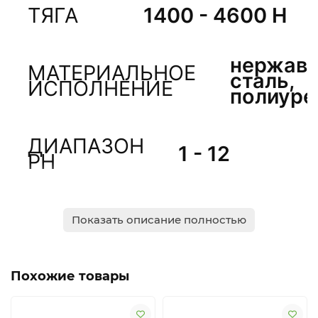
ТЯГА
1400 - 4600 Н
нержав
МАТЕРИАЛЬНОЕ
сталь,
ИСПОЛНЕНИЕ
полиуре
ДИАПАЗОН
1 - 12
PH
МАКСИМАЛЬНАЯ
1100
Показать описание полностью
ПЛОТНОСТЬ
кг/
СРЕДЫ
м?
Похожие товары
МАКСИМАЛЬНАЯ
ТЕМПЕРАТУРА
40 ?