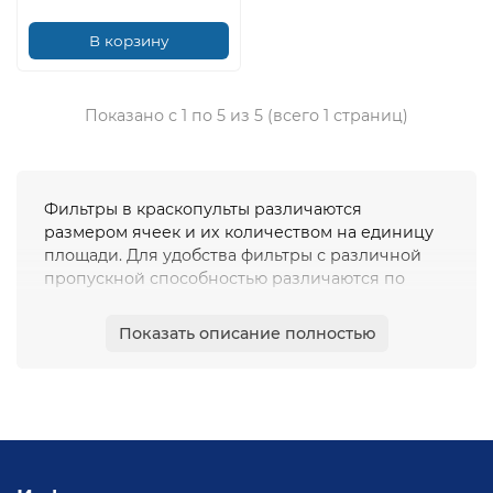
В корзину
Показано с 1 по 5 из 5 (всего 1 страниц)
Фильтры в краскопульты различаются
размером ячеек и их количеством на единицу
площади. Для удобства фильтры с различной
пропускной способностью различаются по
цвету.
Красные фильтры используются с жидкими
Показать описание полностью
красками и с материалами для
высококачественных покрытий, например,
мебельными лаками. Желтые — с более
вязкими красками, например, красками по
дереву или эмалями по металлу. Белые
фильтры подходят для фильтрации
строительных красок: фасадных, акриловых или