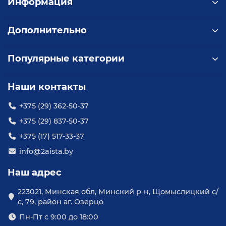
Информация
латексных, а также водоэмульсионных красок и
вязких красок по металлу. Зеленые фильтры
Дополнительно
используют для вязких красок, огнезащитных и
антикоррозионных составов по металлу.
Популярные категории
Наши контакты
+375 (29) 362-50-37
+375 (29) 837-50-37
+375 (17) 517-33-37
info@2aista.by
Наш адрес
223021, Минская обл, Минский р-н, Щомыслицкий с/
с, 79, район аг. Озерцо
Пн-Пт с 9:00 до 18:00