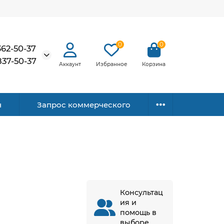
0
0
362-50-37
837-50-37
Аккаунт
Избранное
Корзина
н
Запрос коммерческого
Консультац
ия и
помощь в
выборе