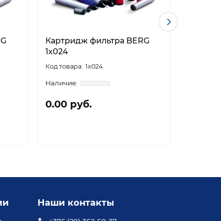
RG
Картридж фильтра BERG
Картри
1х024
1х035
1х024
0.00 руб.
0.00 р
ии
Наши контакты