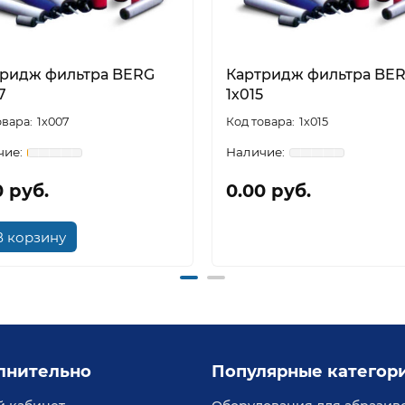
тридж фильтра BERG
Картридж фильтра BE
7
1х015
1х007
1х015
0 руб.
0.00 руб.
В корзину
лнительно
Популярные категор