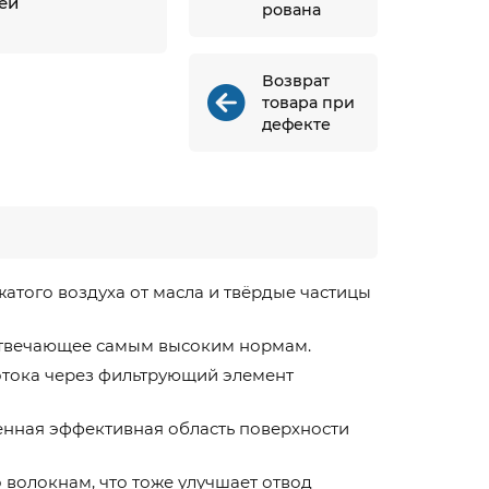
ней
рована
й
Возврат
товара при
дефекте
атого воздуха от масла и твёрдые частицы
 отвечающее самым высоким нормам.
отока через фильтрующий элемент
ченная эффективная область поверхности
 волокнам, что тоже улучшает отвод