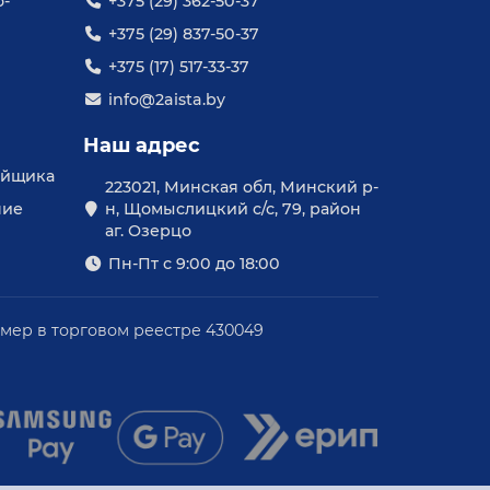
о-
+375 (29) 362-50-37
+375 (29) 837-50-37
+375 (17) 517-33-37
info@2aista.by
Наш адрес
уйщика
223021, Минская обл, Минский р-
ние
н, Щомыслицкий с/с, 79, район
аг. Озерцо
Пн-Пт с 9:00 до 18:00
омер в торговом реестре 430049