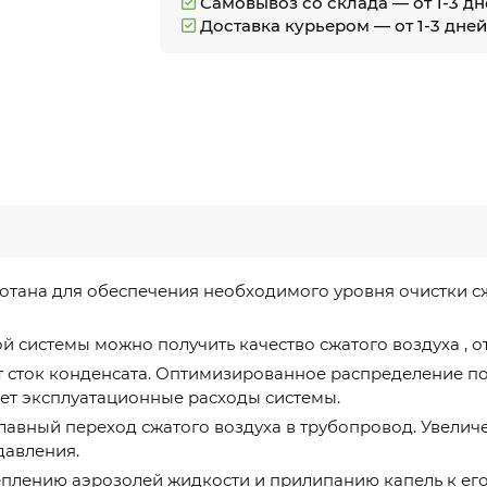
Самовывоз со склада — от 1-3 д
Доставка курьером — от 1-3 дне
отана для обеспечения необходимого уровня очистки сж
ой системы можно получить качество сжатого воздуха ,
 сток конденсата. Оптимизированное распределение п
ет эксплуатационные расходы системы.
лавный переход сжатого воздуха в трубопровод. Увели
давления.
еплению аэрозолей жидкости и прилипанию капель к его