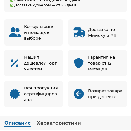
Самовывоз со склада — от 1-3 дней
Доставка курьером — от 1-3 дней
Консультация
Доставка по
и помощь в
Минску и РБ
выборе
Нашил
Гарантия на
дешевле? Торг
товар от 12
уместен
месяцев
Вся продукция
Возврат товара
сертифициров
при дефекте
ана
Описание
Характеристики