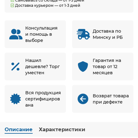
Самовывоз со склада — от 1-3 дней
Доставка курьером — от 1-3 дней
Консультация
Доставка по
и помощь в
Минску и РБ
выборе
Нашил
Гарантия на
дешевле? Торг
товар от 12
уместен
месяцев
Вся продукция
Возврат товара
сертифициров
при дефекте
ана
Описание
Характеристики