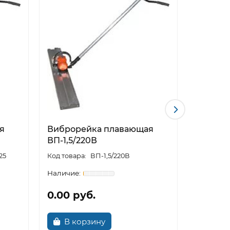
я
Виброрейка плавающая
Виброр
ВП-1,5/220В
ВП-2,0 
25
ВП-1,5/220В
0.00 руб.
0.00 р
В корзину
В к