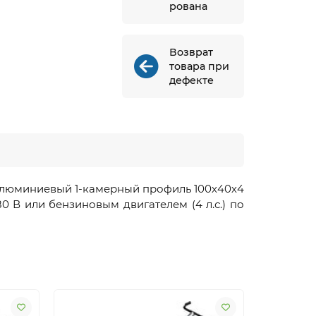
рована
Возврат
товара при
дефекте
алюминиевый 1-камерный профиль 100х40х4
0 В или бензиновым двигателем (4 л.с.) по