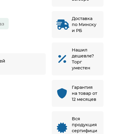
Доставка
аз
по Минску
и РБ
Нашил
дешевле?
ней
Торг
й
уместен
Гарантия
на товар от
12 месяцев
Вся
продукция
сертифици