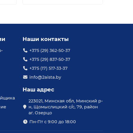
ии
Наши контакты
о-
+375 (29) 362-50-37
+375 (29) 837-50-37
+375 (17) 517-33-37
info@2aista.by
Наш адрес
уйщика
223021, Минская обл, Минский р-
ние
н, Щомыслицкий с/с, 79, район
аг. Озерцо
Пн-Пт с 9:00 до 18:00