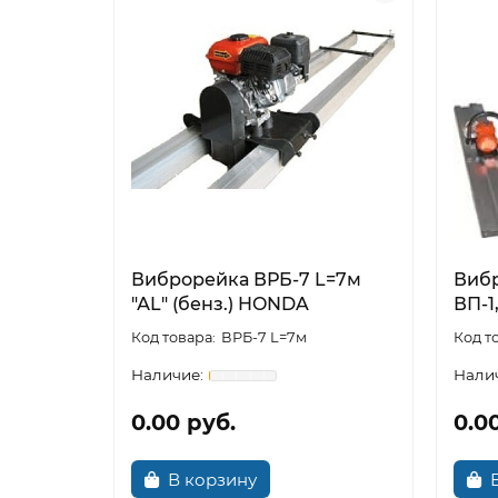
Виброрейка ВРБ-7 L=7м
Виб
"АL" (бенз.) HONDA
ВП-1
ВРБ-7 L=7м
0.00 руб.
0.0
В корзину