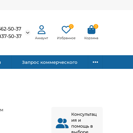
0
0
362-50-37
837-50-37
Аккаунт
Избранное
Корзина
н
Запрос коммерческого
6м
Консультац
ия и
помощь в
выборе