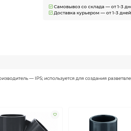
Самовывоз со склада — от 1-3 д
Доставка курьером — от 1-3 дне
оизводитель
— IPS;
используется
для
создания
разветвл