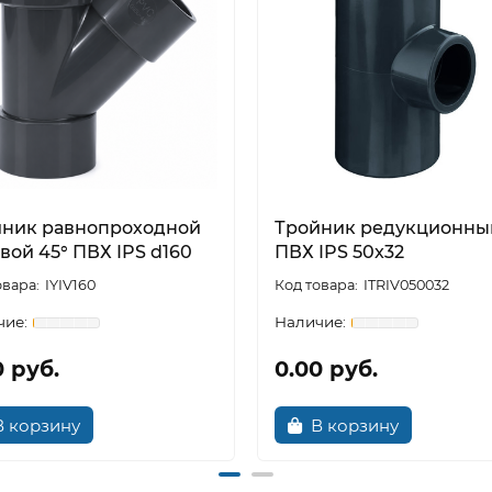
йник равнопроходной
Тройник редукционны
вой 45° ПВХ IPS d160
ПВХ IPS 50x32
IYIV160
ITRIV050032
0 руб.
0.00 руб.
В корзину
В корзину