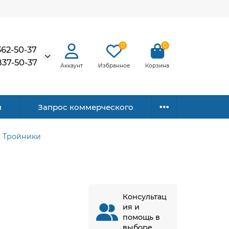
0
0
362-50-37
837-50-37
Аккаунт
Избранное
Корзина
н
Запрос коммерческого
Тройники
Консультац
ия и
помощь в
выборе