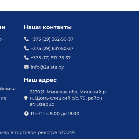
ии
Наши контакты
о-
+375 (29) 362-50-37
+375 (29) 837-50-37
+375 (17) 517-33-37
info@2aista.by
Наш адрес
уйщика
223021, Минская обл, Минский р-
ние
н, Щомыслицкий с/с, 79, район
аг. Озерцо
Пн-Пт с 9:00 до 18:00
омер в торговом реестре 430049