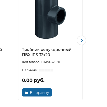
й
Тройник редукционный
Тройни
ПВХ IPS 32x20
клеевой
ITRIV032020
0.00 руб.
0.00 р
В корзину
В к