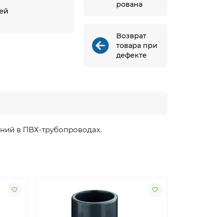
рована
ней
й
Возврат
товара при
дефекте
ений
в
ПВХ-трубопроводах.